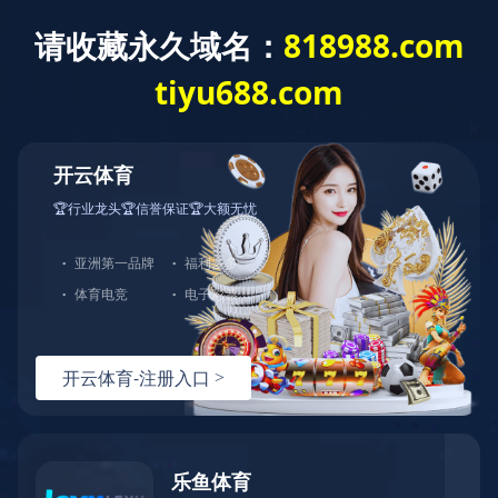
开云app登录入口
关于我们

公司简介
企业文化
资质荣誉
厂容厂貌
产品展示

双胶纸
教材专用纸
果袋纸
新闻动态
