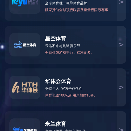
公司新闻
行业资讯
环保公示
在线留言
联系我们
0539-5811617
产品展示
产品分类
产品分类


双胶纸