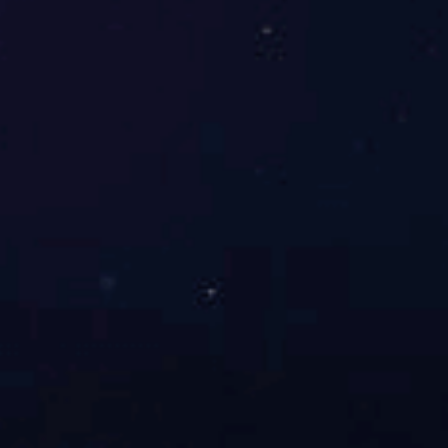
未找到相应参数组，请于后台属性模板中添加
上一个
教材专用纸
下一个
教材专用纸
推荐产品
公司主要产品有胶版印刷纸、果袋原纸、防粘工业用纸、包装纸等
教材专用纸